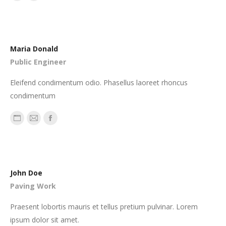
mail
Maria Donald
Public Engineer
Eleifend condimentum odio. Phasellus laoreet rhoncus
condimentum
Persönlicher
E-
Facebook
Blog
mail
/
Webseite
John Doe
Paving Work
Praesent lobortis mauris et tellus pretium pulvinar. Lorem
ipsum dolor sit amet.