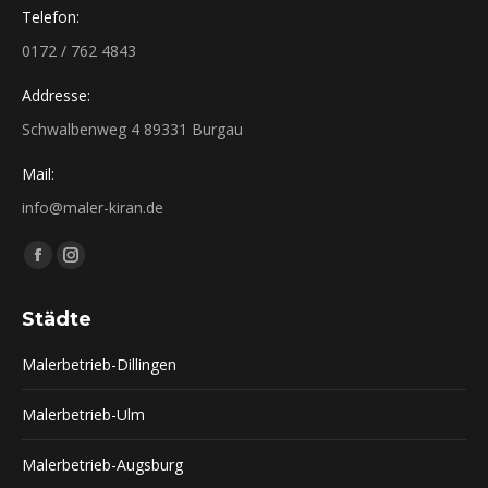
Telefon:
0172 / 762 4843
Addresse:
Schwalbenweg 4 89331 Burgau
Mail:
info@maler-kiran.de
Finden Sie uns auf:
Facebook
Instagram
page
page
Städte
opens
opens
in
in
Malerbetrieb-Dillingen
new
new
window
window
Malerbetrieb-Ulm
Malerbetrieb-Augsburg