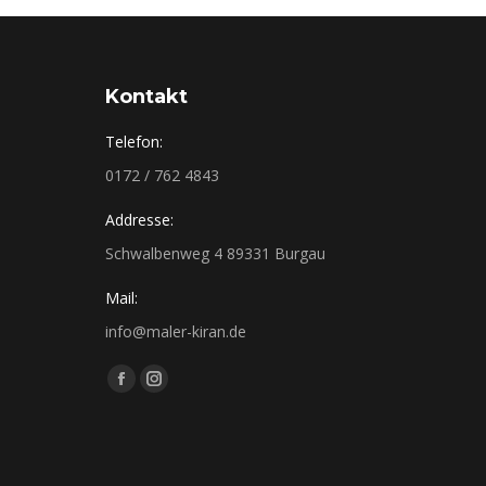
Kontakt
Telefon:
0172 / 762 4843
Addresse:
Schwalbenweg 4 89331 Burgau
Mail:
info@maler-kiran.de
Finden Sie uns auf:
Facebook
Instagram
page
page
opens
opens
in
in