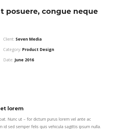
 erat posuere, congue neque
Client:
Seven Media
Category:
Product Design
Date:
June 2016
met lorem
at. Nunc ut – for dictum purus lorem vel ante ac
um id sed semper felis quis vehicula sagittis ipsum nulla.