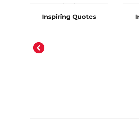
ntity
Inspiring Quotes
I