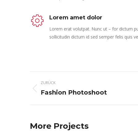
Lorem amet dolor
Lorem erat volutpat. Nunc ut – for dictum p
sollicitudin dictum id sed semper felis quis ve
Project
ZURÜCK
navigation
Previous
Fashion Photoshoot
project:
More Projects