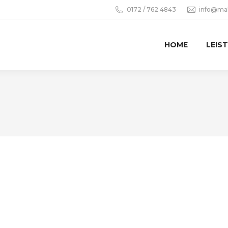
0172 / 762 4843
info@mal
HOME
LEIS