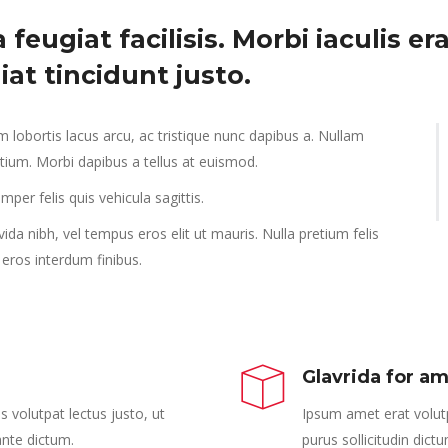
 a feugiat facilisis. Morbi iaculis
iat tincidunt justo.
 lobortis lacus arcu, ac tristique nunc dapibus a. Nullam
tium. Morbi dapibus a tellus at euismod.
mper felis quis vehicula sagittis.
vida nibh, vel tempus eros elit ut mauris. Nulla pretium felis
eros interdum finibus.
Glavrida for a
s volutpat lectus justo, ut
Ipsum amet erat volutp
 ante dictum.
purus sollicitudin dict