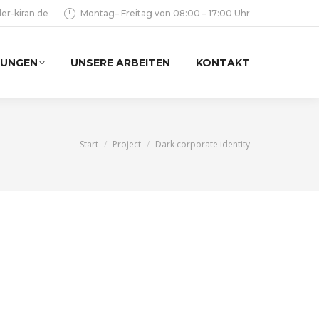
er-kiran.de
Montag– Freitag von 08:00 – 17:00 Uhr
TUNGEN
UNSERE ARBEITEN
KONTAKT
Sie befinden sich hier:
Start
Project
Dark corporate identity