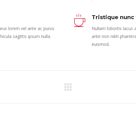
Tristique nunc
urus lorem vel ante ac purus
Nullam lobortis lacus 
hicula sagittis ipsum nulla.
ante non nibh pharetra
euismod.
Next
project: