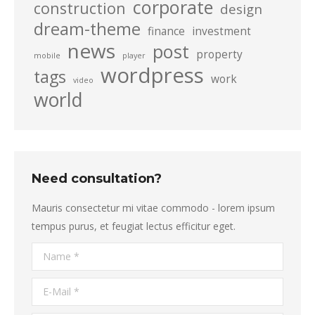
corporate
construction
design
dream-theme
finance
investment
news
post
property
mobile
player
wordpress
tags
work
video
world
Need consultation?
Mauris consectetur mi vitae commodo - lorem ipsum
tempus purus, et feugiat lectus efficitur eget.
Name *
E-Mail *