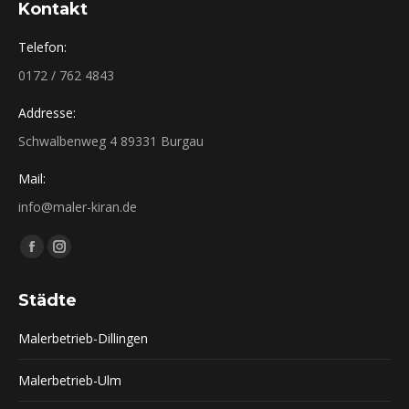
Kontakt
Telefon:
0172 / 762 4843
Addresse:
Schwalbenweg 4 89331 Burgau
Mail:
info@maler-kiran.de
Finden Sie uns auf:
Facebook
Instagram
page
page
Städte
opens
opens
in
in
Malerbetrieb-Dillingen
new
new
window
window
Malerbetrieb-Ulm