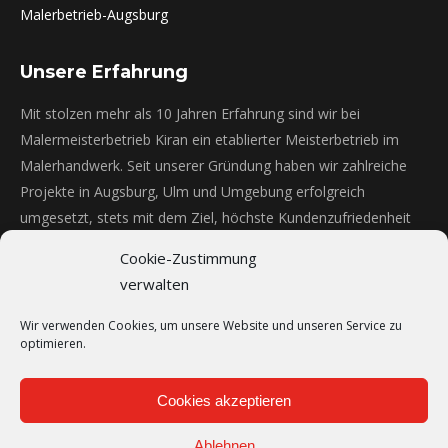
Malerbetrieb-Augsburg
Unsere Erfahrung
Mit stolzen mehr als 10 Jahren Erfahrung sind wir bei
Malermeisterbetrieb Kiran ein etablierter Meisterbetrieb im
Malerhandwerk. Seit unserer Gründung haben wir zahlreiche
Projekte in Augsburg, Ulm und Umgebung erfolgreich
umgesetzt, stets mit dem Ziel, höchste Kundenzufriedenheit
und qualitativ herausragende Ergebnisse zu erreichen.
Cookie-Zustimmung
Fassadenanstriche - mehr als 12 Jahre
100%
verwalten
Wir verwenden Cookies, um unsere Website und unseren Service zu
Lackierarbeiten - mehr als 10 Jahre
100%
optimieren.
Innenanstriche - mehr als 10 Jahre
100%
Cookies akzeptieren
Gerüstbau - mehr als 10 Jahre
100%
Ablehnen