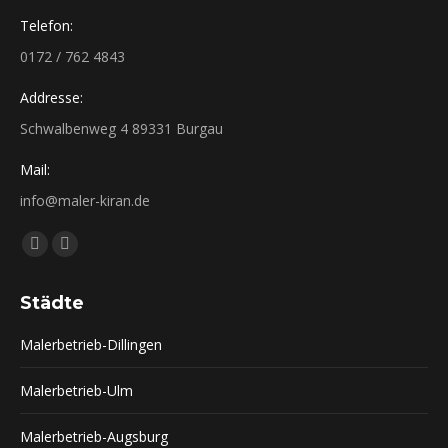
Telefon:
0172 / 762 4843
Addresse:
Schwalbenweg 4 89331 Burgau
Mail:
info@maler-kiran.de
Finden Sie uns auf:
Facebook
Instagram
page
page
Städte
opens
opens
in
in
Malerbetrieb-Dillingen
new
new
window
window
Malerbetrieb-Ulm
Malerbetrieb-Augsburg