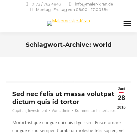
0172 / 762 4843
info@maler-kiran.de
Montag– Freitag von 08:00 – 17:00 Uhr
Schlagwort-Archive:
world
Sie befinden sich hier:
Juni
Sed nec felis ut massa volutpat
28
dictum quis id tortor
2016
Capitals
,
Investment
Von
admin
Kommentar hinterlassen
Morbi tristique congue dui quis dignissim. Fusce ornare
congue elit id semper. Curabitur molestie felis sapien, vel