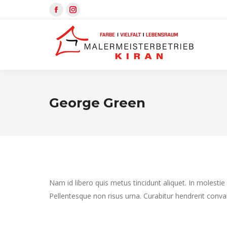
Facebook
Instagram
page
page
opens
opens
in
in
new
new
window
window
George Green
Nam id libero quis metus tincidunt aliquet. In molestie
Pellentesque non risus urna. Curabitur hendrerit conva