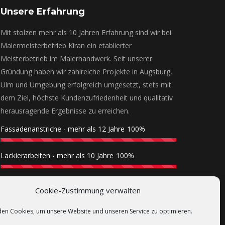
Unsere Erfahrung
Mit stolzen mehr als 10 Jahren Erfahrung sind wir bei
Malermeisterbetrieb Kiran ein etablierter
Meisterbetrieb im Malerhandwerk. Seit unserer
Gründung haben wir zahlreiche Projekte in Augsburg,
Ulm und Umgebung erfolgreich umgesetzt, stets mit
dem Ziel, höchste Kundenzufriedenheit und qualitativ
herausragende Ergebnisse zu erreichen.
Fassadenanstriche - mehr als 12 Jahre
100%
Lackierarbeiten - mehr als 10 Jahre
100%
Innenanstriche - mehr als 10 Jahre
100%
Cookie-Zustimmung verwalten
Gerüstbau - mehr als 10 Jahre
100%
en Cookies, um unsere Website und unseren Service zu optimieren.