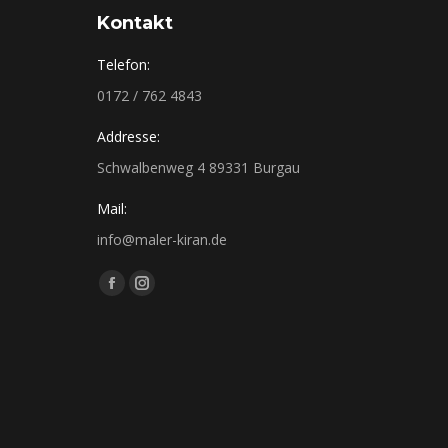
Kontakt
Telefon:
0172 / 762 4843
Addresse:
Schwalbenweg 4 89331 Burgau
Mail:
info@maler-kiran.de
Finden Sie uns auf:
Facebook
Instagram
page
page
opens
opens
in
in
new
new
window
window