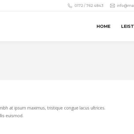
0172 / 762 4843
info@mal
HOME
LEIS
 nibh at ipsum maximus, tristique congue lacus ultrices.
llis euismod.