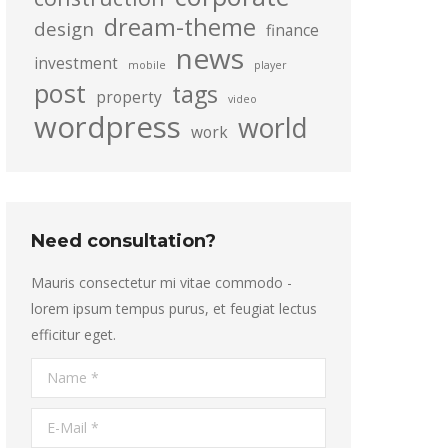
dream-theme
design
finance
news
investment
mobile
player
post
tags
property
video
wordpress
world
work
Need consultation?
Mauris consectetur mi vitae commodo -
lorem ipsum tempus purus, et feugiat lectus
efficitur eget.
Name *
E-Mail *