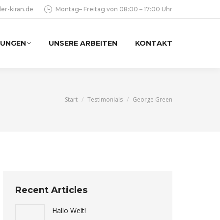
er-kiran.de
Montag– Freitag von 08:00 – 17:00 Uhr
TUNGEN
UNSERE ARBEITEN
KONTAKT
Sie befinden sich hier:
Start
Testimonials
George Green
Recent Articles
Hallo Welt!