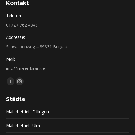
Kontakt
Telefon:
0172 / 762 4843
Addresse:
Schwalbenweg 4 89331 Burgau
Mail:
info@maler-kiran.de
Finden Sie uns auf:
Facebook
Instagram
page
page
Städte
opens
opens
in
in
Malerbetrieb-Dillingen
new
new
window
window
Malerbetrieb-Ulm