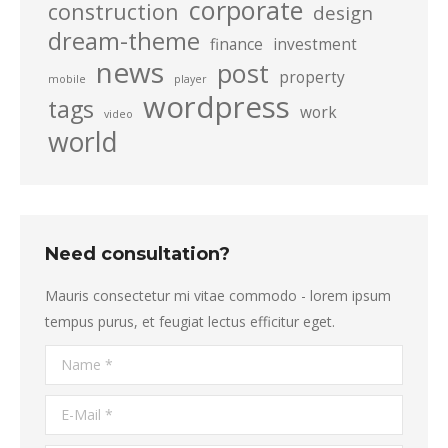
corporate
construction
design
dream-theme
finance
investment
news
post
property
mobile
player
wordpress
tags
work
video
world
Need consultation?
Mauris consectetur mi vitae commodo - lorem ipsum
tempus purus, et feugiat lectus efficitur eget.
Name *
E-Mail *