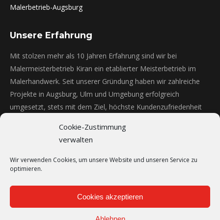
Malerbetrieb-Augsburg
Unsere Erfahrung
Mit stolzen mehr als 10 Jahren Erfahrung sind wir bei
Malermeisterbetrieb Kiran ein etablierter Meisterbetrieb im
Malerhandwerk. Seit unserer Gründung haben wir zahlreiche
Projekte in Augsburg, Ulm und Umgebung erfolgreich
umgesetzt, stets mit dem Ziel, höchste Kundenzufriedenheit
und qualitativ herausragende Ergebnisse zu erreichen.
Cookie-Zustimmung
Fassadenanstriche - mehr als 12 Jahre
100%
verwalten
Wir verwenden Cookies, um unsere Website und unseren Service zu
Lackierarbeiten - mehr als 10 Jahre
100%
optimieren.
Innenanstriche - mehr als 10 Jahre
100%
Cookies akzeptieren
Gerüstbau - mehr als 10 Jahre
100%
Ablehnen