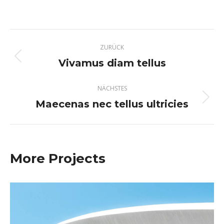
Project
ZURÜCK
navigation
Vivamus diam tellus
Previous
project:
NÄCHSTES
Maecenas nec tellus ultricies
Next
project:
More Projects