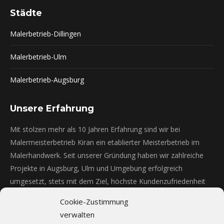
page
page
Städte
opens
opens
in
in
Malerbetrieb-Dillingen
new
new
window
window
Malerbetrieb-Ulm
Malerbetrieb-Augsburg
Unsere Erfahrung
Mit stolzen mehr als 10 Jahren Erfahrung sind wir bei
Malermeisterbetrieb Kiran ein etablierter Meisterbetrieb im
Malerhandwerk. Seit unserer Gründung haben wir zahlreiche
Projekte in Augsburg, Ulm und Umgebung erfolgreich
umgesetzt, stets mit dem Ziel, höchste Kundenzufriedenheit
und qualitativ herausragende Ergebnisse zu erreichen.
Cookie-Zustimmung
Fassadenanstriche - mehr als 12 Jahre
100%
verwalten