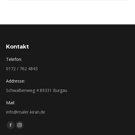
Kontakt
Telefon:
0172 / 762 4843
Addresse:
Schwalbenweg 4 89331 Burgau
Mail:
info@maler-kiran.de
Finden Sie uns auf:
Facebook
Instagram