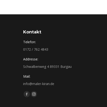
Kontakt
Telefon:
0172 / 762 4843
Addresse:
Schwalbenweg 4 89331 Burgau
Mail:
info@maler-kiran.de
Finden Sie uns auf:
Facebook
Instagram
page
page