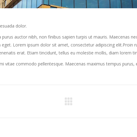
lesuada dolor.
us auctor nibh, non finibus sapien turpis ut mauris. Maecenas nec tellu
 eget. Lorem ipsum dolor sit amet, consectetur adipiscing elit.Proin rut
venenatis erat. Etiam tincidunt, tellus eu molestie mollis, diam lorem t
r mi vitae commodo pellentesque. Maecenas maximus tempus purus, et f
Next
project: