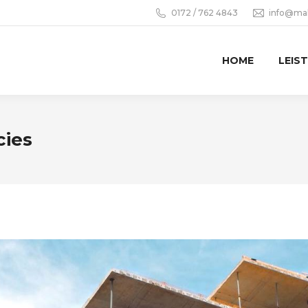
0172 / 762 4843
info@mal
HOME
LEIS
cies