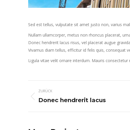
Sed est tellus, vulputate sit amet justo non, varius ma
Nullam ullamcorper, metus non rhoncus placerat, urna pur
Donec hendrerit lacus risus, vel placerat augue gravida
Vivamus diam tellus, efficitur id felis quis, consequat 
Ligula vitae velit ornare interdum. Mauris consectetu
Project
ZURÜCK
navigation
Previous
Donec hendrerit lacus
project: