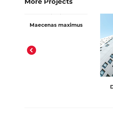
More Projects
a
Maecenas maximus
D