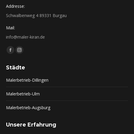
Addresse:
Schwalbenweg 4 89331 Burgau
Mail:
info@maler-kiran.de
Finden Sie uns auf:
Facebook
Instagram
page
page
Städte
opens
opens
in
in
Malerbetrieb-Dillingen
new
new
window
window
Malerbetrieb-Ulm
Malerbetrieb-Augsburg
Unsere Erfahrung