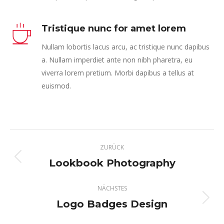
Tristique nunc for amet lorem
Nullam lobortis lacus arcu, ac tristique nunc dapibus
a. Nullam imperdiet ante non nibh pharetra, eu
viverra lorem pretium. Morbi dapibus a tellus at
euismod.
Project
ZURÜCK
navigation
Lookbook Photography
Previous
project:
NÄCHSTES
Logo Badges Design
Next
project: