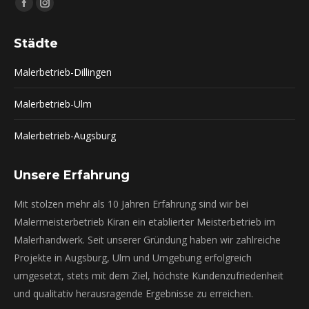
Finden Sie uns auf:
Facebook
Instagram
page
page
Städte
opens
opens
in
in
Malerbetrieb-Dillingen
new
new
window
window
Malerbetrieb-Ulm
Malerbetrieb-Augsburg
Unsere Erfahrung
Mit stolzen mehr als 10 Jahren Erfahrung sind wir bei
Malermeisterbetrieb Kiran ein etablierter Meisterbetrieb im
Malerhandwerk. Seit unserer Gründung haben wir zahlreiche
Projekte in Augsburg, Ulm und Umgebung erfolgreich
umgesetzt, stets mit dem Ziel, höchste Kundenzufriedenheit
und qualitativ herausragende Ergebnisse zu erreichen.