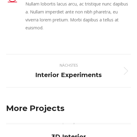
Nullam lobortis lacus arcu, ac tristique nunc dapibus
a. Nullam imperdiet ante non nibh pharetra, eu
viverra lorem pretium. Morbi dapibus a tellus at
euismod.
Project
NÄCHSTES
navigation
Interior Experiments
Next
project:
More Projects
3D Interior