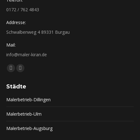
0172 / 762 4843
Addresse:
Schwalbenweg 4 89331 Burgau
Mail:
info@maler-kiran.de
Finden Sie uns auf:
Facebook
Instagram
page
page
Städte
opens
opens
in
in
Malerbetrieb-Dillingen
new
new
window
window
Malerbetrieb-Ulm
Malerbetrieb-Augsburg