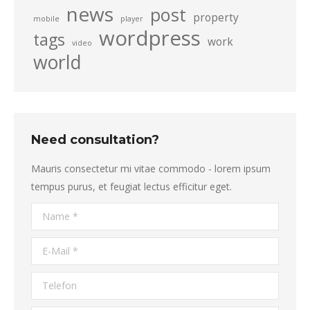
news
post
property
mobile
player
wordpress
tags
work
video
world
Need consultation?
Mauris consectetur mi vitae commodo - lorem ipsum
tempus purus, et feugiat lectus efficitur eget.
Name *
E-Mail *
Telefon