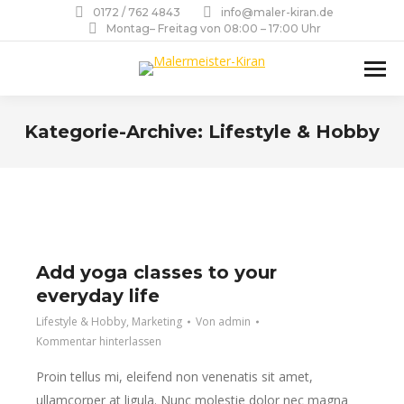
0172 / 762 4843
info@maler-kiran.de
Montag– Freitag von 08:00 – 17:00 Uhr
Kategorie-Archive:
Lifestyle & Hobby
Sie befinden sich hier:
Add yoga classes to your
everyday life
Lifestyle & Hobby
,
Marketing
Von
admin
Kommentar hinterlassen
Proin tellus mi, eleifend non venenatis sit amet,
ullamcorper at ligula. Nunc molestie dolor nec magna